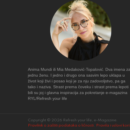
Anima Mundi ili Mia Medaković-Topalović. Dva imena z
jednu ženu. I jedno i drugo ona sasvim lepo uklapa u
život koji živi i posao koji je za nju zadovoljstvo, pa ga
tako i naziva. Strast prema čoveku i strast prema lepoti
bili su joj i glavna inspiracija za pokretanje e-magazina
RYL/Refresh your life
Copyright © 2026 Refresh your life, e-Magazine.
Pravilnik o zaštiti podataka o ličnosti
.
Pravila i uslovi kor