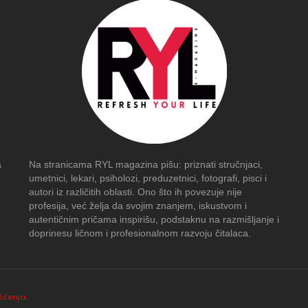
a
Na stranicama RYL magazina pišu: priznati stručnjaci,
umetnici, lekari, psiholozi, preduzetnici, fotografi, pisci i
autori iz različitih oblasti. Ono što ih povezuje nije
profesija, već želja da svojim znanjem, iskustvom i
autentičnim pričama inspirišu, podstaknu na razmišljanje i
doprinesu ličnom i profesionalnom razvoju čitalaca.
išćenja
.