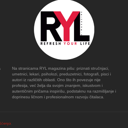
a
Na stranicama RYL magazina pišu: priznati stručnjaci,
umetnici, lekari, psiholozi, preduzetnici, fotografi, pisci i
autori iz različitih oblasti. Ono što ih povezuje nije
profesija, već želja da svojim znanjem, iskustvom i
autentičnim pričama inspirišu, podstaknu na razmišljanje i
doprinesu ličnom i profesionalnom razvoju čitalaca.
išćenja
.