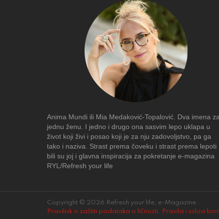
Anima Mundi ili Mia Medaković-Topalović. Dva imena z
jednu ženu. I jedno i drugo ona sasvim lepo uklapa u
život koji živi i posao koji je za nju zadovoljstvo, pa ga
tako i naziva. Strast prema čoveku i strast prema lepoti
bili su joj i glavna inspiracija za pokretanje e-magazina
RYL/Refresh your life
Copyright © 2026 Refresh your life, e-Magazine.
Pravilnik o zaštiti podataka o ličnosti
.
Pravila i uslovi kor