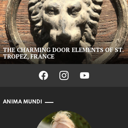
60
Shares
THE CHARMING DOOR ELEMENTS OF ST.
TROPEZ, FRANCE
facebook
instagram
youtube
ANIMA MUNDI