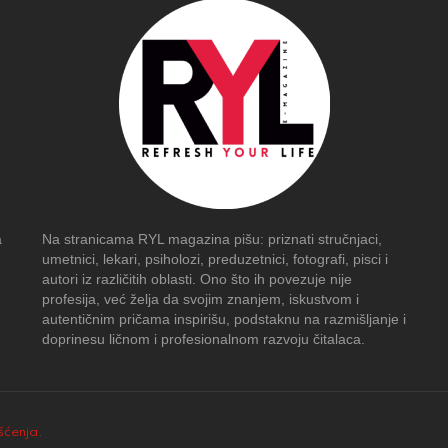
a
Na stranicama RYL magazina pišu: priznati stručnjaci,
umetnici, lekari, psiholozi, preduzetnici, fotografi, pisci i
autori iz različitih oblasti. Ono što ih povezuje nije
profesija, već želja da svojim znanjem, iskustvom i
autentičnim pričama inspirišu, podstaknu na razmišljanje i
doprinesu ličnom i profesionalnom razvoju čitalaca.
išćenja
.