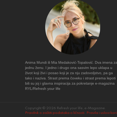
Anima Mundi ili Mia Medaković-Topalović. Dva imena z
jednu ženu. I jedno i drugo ona sasvim lepo uklapa u
život koji živi i posao koji je za nju zadovoljstvo, pa ga
tako i naziva. Strast prema čoveku i strast prema lepoti
bili su joj i glavna inspiracija za pokretanje e-magazina
RYL/Refresh your life
Copyright © 2026 Refresh your life, e-Magazine.
Pravilnik o zaštiti podataka o ličnosti
.
Pravila i uslovi kor