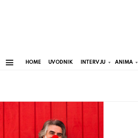
HOME
UVODNIK
INTERVJU
ANIMA
Menu
You are here:
Latest
stories