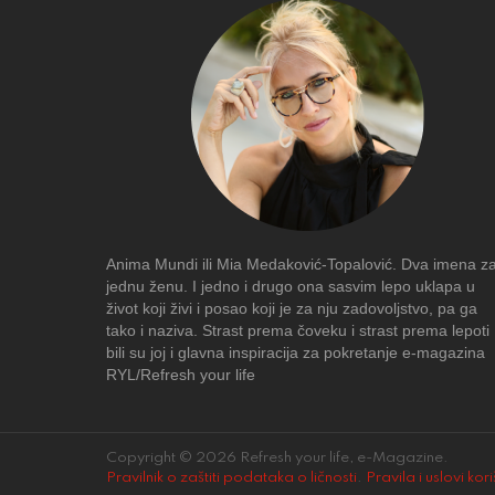
Anima Mundi ili Mia Medaković-Topalović. Dva imena z
jednu ženu. I jedno i drugo ona sasvim lepo uklapa u
život koji živi i posao koji je za nju zadovoljstvo, pa ga
tako i naziva. Strast prema čoveku i strast prema lepoti
bili su joj i glavna inspiracija za pokretanje e-magazina
RYL/Refresh your life
Copyright © 2026 Refresh your life, e-Magazine.
Pravilnik o zaštiti podataka o ličnosti
.
Pravila i uslovi kor