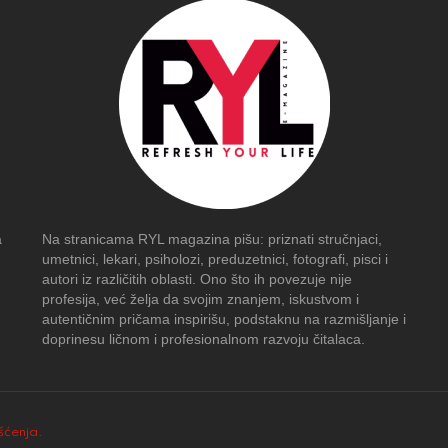
a
Na stranicama RYL magazina pišu: priznati stručnjaci,
umetnici, lekari, psiholozi, preduzetnici, fotografi, pisci i
autori iz različitih oblasti. Ono što ih povezuje nije
profesija, već želja da svojim znanjem, iskustvom i
autentičnim pričama inspirišu, podstaknu na razmišljanje i
doprinesu ličnom i profesionalnom razvoju čitalaca.
išćenja
.