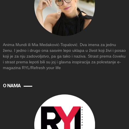
Anima Mundi ili Mia Medaković-Topalović. Dva imena za jednu
ženu. I jedno i drugo ona sasvim lepo uklapa u život koji živi i posao
koji je za nju zadovoljstvo, pa ga tako i naziva. Strast prema čoveku
i strast prema lepoti bili su joj i glavna inspiracija za pokretanje e-
magazina RYL/Refresh your life
O NAMA