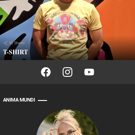
50
Shares
T-SHIRT
facebook
instagram
youtube
ANIMA MUNDI