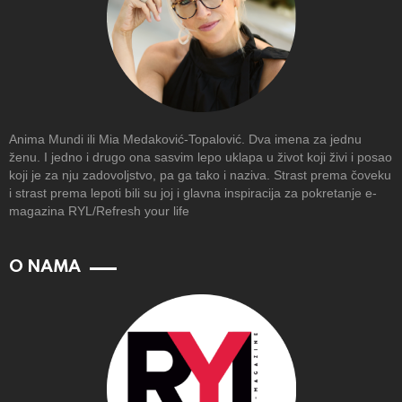
Anima Mundi ili Mia Medaković-Topalović. Dva imena za jednu
ženu. I jedno i drugo ona sasvim lepo uklapa u život koji živi i posao
koji je za nju zadovoljstvo, pa ga tako i naziva. Strast prema čoveku
i strast prema lepoti bili su joj i glavna inspiracija za pokretanje e-
magazina RYL/Refresh your life
O NAMA