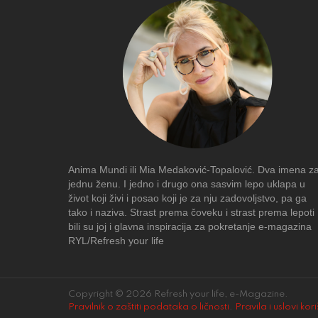
Anima Mundi ili Mia Medaković-Topalović. Dva imena z
jednu ženu. I jedno i drugo ona sasvim lepo uklapa u
život koji živi i posao koji je za nju zadovoljstvo, pa ga
tako i naziva. Strast prema čoveku i strast prema lepoti
bili su joj i glavna inspiracija za pokretanje e-magazina
RYL/Refresh your life
Copyright © 2026 Refresh your life, e-Magazine.
Pravilnik o zaštiti podataka o ličnosti
.
Pravila i uslovi kor