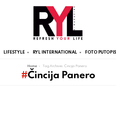
LIFESTYLE
RYL INTERNATIONAL
FOTO PUTOPIS
Home
Tag Archives: Čincija Panero
Čincija Panero