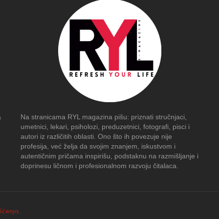
a
Na stranicama RYL magazina pišu: priznati stručnjaci,
umetnici, lekari, psiholozi, preduzetnici, fotografi, pisci i
autori iz različitih oblasti. Ono što ih povezuje nije
profesija, već želja da svojim znanjem, iskustvom i
autentičnim pričama inspirišu, podstaknu na razmišljanje i
doprinesu ličnom i profesionalnom razvoju čitalaca.
išćenja
.