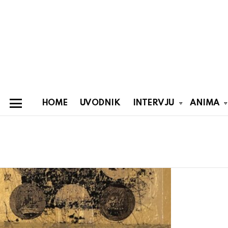
HOME
UVODNIK
INTERVJU
ANIMA
Menu
You are here:
Latest
stories