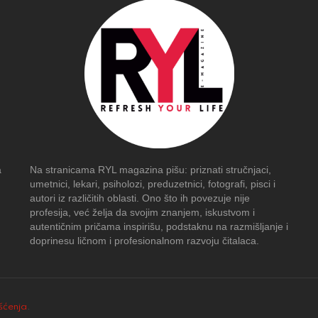
a
Na stranicama RYL magazina pišu: priznati stručnjaci,
umetnici, lekari, psiholozi, preduzetnici, fotografi, pisci i
autori iz različitih oblasti. Ono što ih povezuje nije
profesija, već želja da svojim znanjem, iskustvom i
autentičnim pričama inspirišu, podstaknu na razmišljanje i
doprinesu ličnom i profesionalnom razvoju čitalaca.
išćenja
.