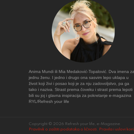
Anima Mundi ili Mia Medaković-Topalović. Dva imena z
jednu ženu. I jedno i drugo ona sasvim lepo uklapa u
život koji živi i posao koji je za nju zadovoljstvo, pa ga
tako i naziva. Strast prema čoveku i strast prema lepoti
bili su joj i glavna inspiracija za pokretanje e-magazina
RYL/Refresh your life
Copyright © 2026 Refresh your life, e-Magazine.
Pravilnik o zaštiti podataka o ličnosti
.
Pravila i uslovi kor