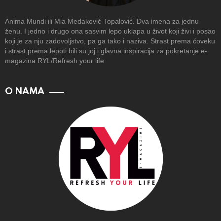
Anima Mundi ili Mia Medaković-Topalović. Dva imena za jednu
ženu. I jedno i drugo ona sasvim lepo uklapa u život koji živi i posao
koji je za nju zadovoljstvo, pa ga tako i naziva. Strast prema čoveku
i strast prema lepoti bili su joj i glavna inspiracija za pokretanje e-
magazina RYL/Refresh your life
O NAMA