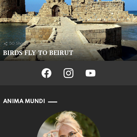
50
Shares
BIRDS FLY TO BEIRUT
facebook
instagram
youtube
ANIMA MUNDI