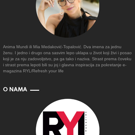
Anima Mundi ili Mia Medaković-Topalović. Dva imena za jednu
ženu. I jedno i drugo ona sasvim lepo uklapa u život koji živi i posao
koji je za nju zadovoljstvo, pa ga tako i naziva. Strast prema čoveku
i strast prema lepoti bili su joj i glavna inspiracija za pokretanje e-
magazina RYL/Refresh your life
O NAMA