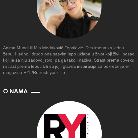
Anima Mundi ili Mia Medaković-Topalović. Dva imena za jednu
ženu. I jedno i drugo ona sasvim lepo uklapa u život koji živi i posao
koji je za nju zadovoljstvo, pa ga tako i naziva. Strast prema čoveku
i strast prema lepoti bili su joj i glavna inspiracija za pokretanje e-
magazina RYL/Refresh your life
O NAMA