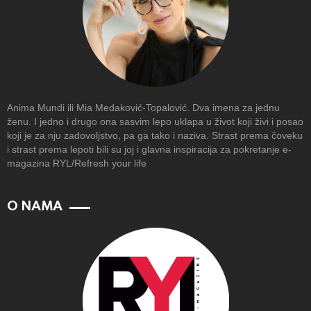
Anima Mundi ili Mia Medaković-Topalović. Dva imena za jednu
ženu. I jedno i drugo ona sasvim lepo uklapa u život koji živi i posao
koji je za nju zadovoljstvo, pa ga tako i naziva. Strast prema čoveku
i strast prema lepoti bili su joj i glavna inspiracija za pokretanje e-
magazina RYL/Refresh your life
O NAMA