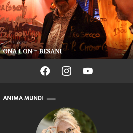
50
Shares
ONA I ON = BESANI
facebook
instagram
youtube
ANIMA MUNDI