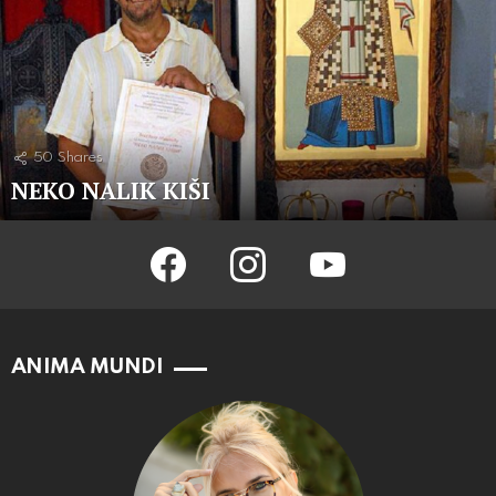
50
Shares
NEKO NALIK KIŠI
facebook
instagram
youtube
ANIMA MUNDI