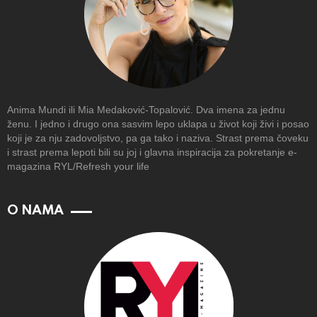
Anima Mundi ili Mia Medaković-Topalović. Dva imena za jednu
ženu. I jedno i drugo ona sasvim lepo uklapa u život koji živi i posao
koji je za nju zadovoljstvo, pa ga tako i naziva. Strast prema čoveku
i strast prema lepoti bili su joj i glavna inspiracija za pokretanje e-
magazina RYL/Refresh your life
O NAMA