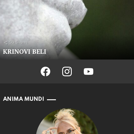
50
Shares
KRINOVI BELI
facebook
instagram
youtube
ANIMA MUNDI