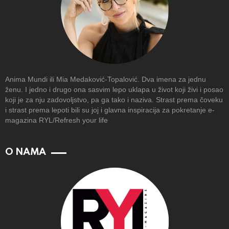
Anima Mundi ili Mia Medaković-Topalović. Dva imena za jednu
ženu. I jedno i drugo ona sasvim lepo uklapa u život koji živi i posao
koji je za nju zadovoljstvo, pa ga tako i naziva. Strast prema čoveku
i strast prema lepoti bili su joj i glavna inspiracija za pokretanje e-
magazina RYL/Refresh your life
O NAMA