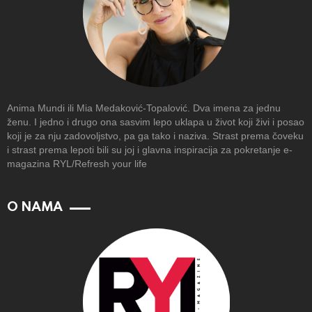
Anima Mundi ili Mia Medaković-Topalović. Dva imena za jednu
ženu. I jedno i drugo ona sasvim lepo uklapa u život koji živi i posao
koji je za nju zadovoljstvo, pa ga tako i naziva. Strast prema čoveku
i strast prema lepoti bili su joj i glavna inspiracija za pokretanje e-
magazina RYL/Refresh your life
O NAMA