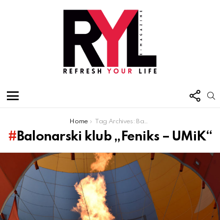
FOL
S
US
Menu
You are here:
Home
Tag Archives: Balonarski klub „Feniks – UMiK“
Balonarski klub „Feniks – UMiK“
Latest
stories