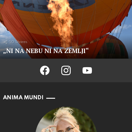
50
Shares
„NI NA NEBU NI NA ZEMLJI“
facebook
instagram
youtube
ANIMA MUNDI