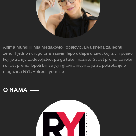
Anima Mundi ili Mia Medaković-Topalović. Dva imena za jednu
ženu. I jedno i drugo ona sasvim lepo uklapa u život koji živi i posao
koji je za nju zadovoljstvo, pa ga tako i naziva. Strast prema čoveku
i strast prema lepoti bili su joj i glavna inspiracija za pokretanje e-
magazina RYL/Refresh your life
O NAMA