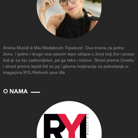
Anima Mundi ili Mia Medaković-Topalović. Dva imena za jednu
ženu. I jedno i drugo ona sasvim lepo uklapa u život koji živi i posao
koji je za nju zadovoljstvo, pa ga tako i naziva. Strast prema čoveku
i strast prema lepoti bili su joj i glavna inspiracija za pokretanje e-
magazina RYL/Refresh your life
O NAMA