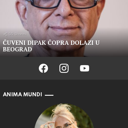
55
Shares
ČUVENI DIPAK ČOPRA DOLAZI U
BEOGRAD
facebook
instagram
youtube
ANIMA MUNDI