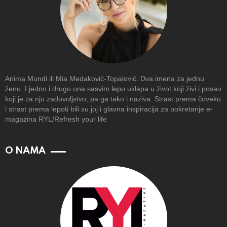
Anima Mundi ili Mia Medaković-Topalović. Dva imena za jednu
ženu. I jedno i drugo ona sasvim lepo uklapa u život koji živi i posao
koji je za nju zadovoljstvo, pa ga tako i naziva. Strast prema čoveku
i strast prema lepoti bili su joj i glavna inspiracija za pokretanje e-
magazina RYL/Refresh your life
O NAMA